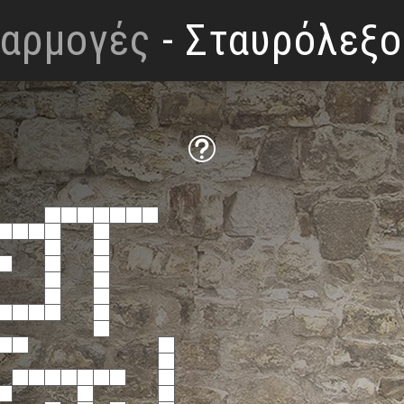
φαρμογές
- Σταυρόλεξο
OK
Λύση