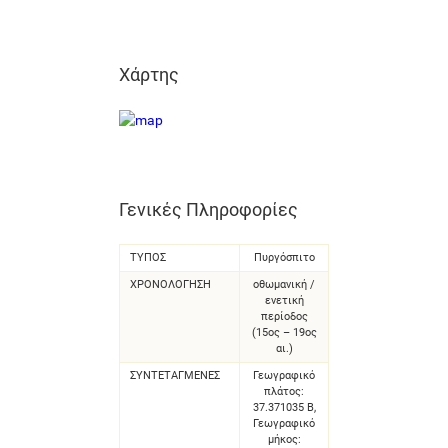
Χάρτης
Γενικές Πληροφορίες
ΤΥΠΟΣ
Πυργόσπιτο
ΧΡΟΝΟΛΌΓΗΣΗ
οθωμανική /
ενετική
περίοδος
(15ος – 19ος
αι.)
ΣΥΝΤΕΤΑΓΜΈΝΕΣ
Γεωγραφικό
πλάτος:
37.371035 Β,
Γεωγραφικό
μήκος: