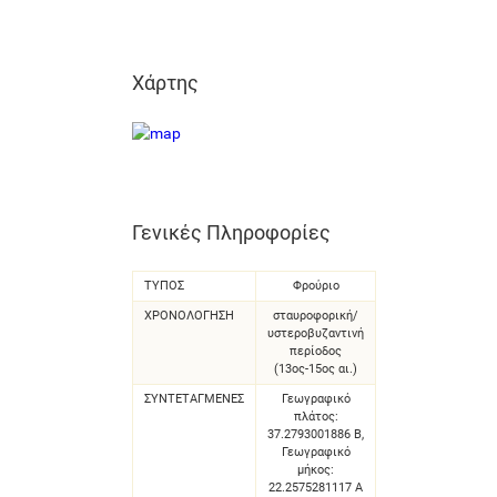
Χάρτης
Γενικές Πληροφορίες
ΤΥΠΟΣ
Φρούριο
ΧΡΟΝΟΛΌΓΗΣΗ
σταυροφορική/
υστεροβυζαντινή
περίοδος
(13ος-15ος αι.)
ΣΥΝΤΕΤΑΓΜΈΝΕΣ
Γεωγραφικό
πλάτος:
37.2793001886 Β,
Γεωγραφικό
μήκος:
22.2575281117 Α