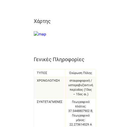
Χάρτης
Γενικές Πληροφορίες
ΤΥΠΟΣ
Οχύρωση Πόλης
ΧΡΟΝΟΛΌΓΗΣΗ
σταυροφορική /
υστεροβυζαντινή
περίοδος (13ος
– 15ος αι.)
ΣΥΝΤΕΤΑΓΜΈΝΕΣ
Γεωγραφικό
πλάτος:
37.5448807902 Β,
Γεωγραφικό
μήκος:
22.273614529 Α