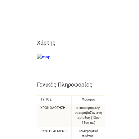
Χάρτης
Γενικές Πληροφορίες
ΤΥΠΟΣ
Φρούριο
ΧΡΟΝΟΛΌΓΗΣΗ
σταυροφορική/
υστεροβυζαντινή
περίοδος (13ος -
15ος αι.)
ΣΥΝΤΕΤΑΓΜΈΝΕΣ
Γεωγραφικό
πλάτος: