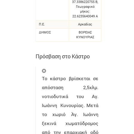
37.3386220755 Β,
Γεωγραφικό
μήκος:
22.6235640049 Α
Π.Ε.
Αρκαδίας
ΔΗΜΟΣ
ΒΟΡΕΙΑΣ
ΚΥΝΟΥΡΙΑΣ
Πρόσβαση στο Κάστρο
Το κάστρο βρίσκεται σε
απόσταση 2,5χλμ.
νοτιοδυτικά του Αγ.
Ιωάννη Κυνουρίας. Μετά
το χωριό Άγ. Ιωάννη
ξεκινά χωματόδρομος
από την επαρχιακή οδό