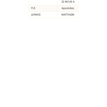
22.96143 Α
Π.Ε.
Αργολίδος
ΔΗΜΟΣ
ΝΑΥΠΛΙΩΝ