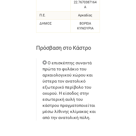
22.7670387164
Α
Π.Ε.
Αρκαδίας
ΔΗΜΟΣ
ΒΟΡΕΙΑ
ΚΥΝΟΥΡΙΑ
Πρόσβαση στο Κάστρο
Ο επισκέπτης συναντά
πρώτα το φυλάκιο του
αρχαιολογικού χώρου και
ύστερα τον ανατολικό
εξωτερικό περίβολο του
οχυρού. Η είσοδος στην
εσωτερική αυλή του
κάστρου πραγματοποιείται
μέσω λίθινης κλίμακας και
από την ανατολική πύλη.