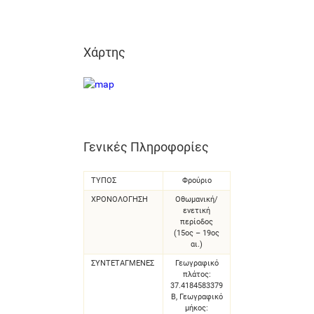
Χάρτης
Γενικές Πληροφορίες
ΤΥΠΟΣ
Φρούριο
ΧΡΟΝΟΛΌΓΗΣΗ
Οθωμανική/
ενετική
περίοδος
(15ος – 19ος
αι.)
ΣΥΝΤΕΤΑΓΜΈΝΕΣ
Γεωγραφικό
πλάτος:
37.4184583379
Β, Γεωγραφικό
μήκος: