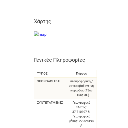
Χάρτης
Γενικές Πληροφορίες
ΤΥΠΟΣ
Πύργος
ΧΡΟΝΟΛΌΓΗΣΗ
σταυροφορική /
υστεροβυζαντινή
περίοδος (13ος
– 15ος αι.)
ΣΥΝΤΕΤΑΓΜΈΝΕΣ
Γεωγραφικό
πλάτος:
37.710107 Β,
Γεωγραφικό
μήκος: 22.328194
Α