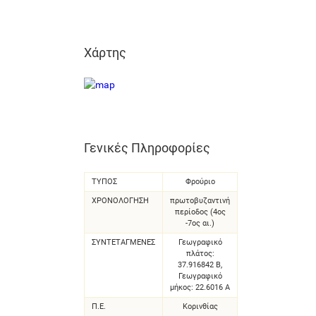
Χάρτης
Γενικές Πληροφορίες
ΤΥΠΟΣ
Φρούριο
ΧΡΟΝΟΛΌΓΗΣΗ
πρωτοβυζαντινή
περίοδος (4ος
-7ος αι.)
ΣΥΝΤΕΤΑΓΜΈΝΕΣ
Γεωγραφικό
πλάτος:
37.916842 Β,
Γεωγραφικό
μήκος: 22.6016 Α
Π.Ε.
Κορινθίας