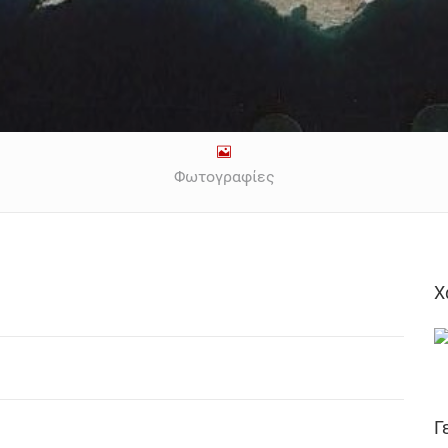
Φωτογραφίες
Χ
Γ