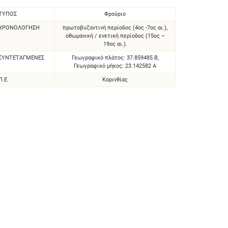
ΤΥΠΟΣ
Φρούριο
ΧΡΟΝΟΛΌΓΗΣΗ
πρωτοβυζαντινή περίοδος (4ος -7ος αι.),
οθωμανική / ενετική περίοδος (15ος –
19ος αι.).
ΣΥΝΤΕΤΑΓΜΈΝΕΣ
Γεωγραφικό πλάτος: 37.859485 Β,
Γεωγραφικό μήκος: 23.142582 Α
Π.Ε.
Κορινθίας