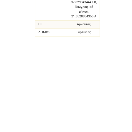
37.8290434447 Β,
Γεωγραφικό
μήκος:
21.8528834355 Α
Π.Ε.
Αρκαδίας
ΔΗΜΟΣ
Γορτυνίας