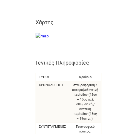
Χάρτης
Γενικές Πληροφορίες
ΤΥΠΟΣ
Φρούριο
ΧΡΟΝΟΛΌΓΗΣΗ
σταυροφορική /
υστεροβυζαντινή
περίοδος (13ος
– 15ος αι.),
οθωμανική /
ενετική
περίοδος (15ος
– 19ος αι.).
ΣΥΝΤΕΤΑΓΜΈΝΕΣ
Γεωγραφικό
πλάτος: