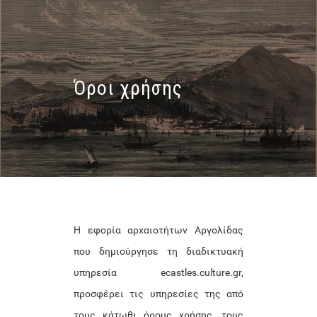
Μετάβαση στο περιεχόμενο
Μετάβαση στο περιεχόμενο
Όροι χρήσης
Η εφορία αρχαιοτήτων Αργολίδας
που δημιούργησε τη διαδικτυακή
υπηρεσία ecastles.culture.gr,
προσφέρει τις υπηρεσίες της από
τους κάτωθι όρους χρήσης, τους